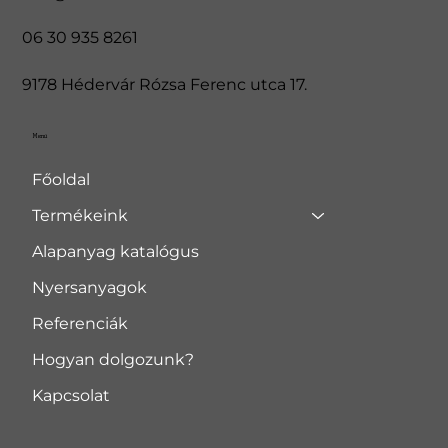
06 30 935 8261
9178 Hédervár Rózsa Ferenc utca 17.
Menü
Főoldal
Termékeink
Alapanyag katalógus
Nyersanyagok
Referenciák
Hogyan dolgozunk?
Kapcsolat