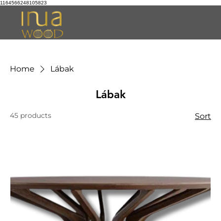
1164566248105823
Home
Lábak
Lábak
45 products
Sort