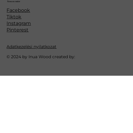
Kövessen minket
Facebook
Tiktok
Instagram
Pinterest
Adatkezelési nyilatkozat
© 2024 by Inua Wood created by: