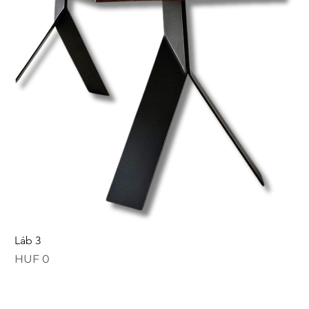
Láb 3
Price
HUF 0