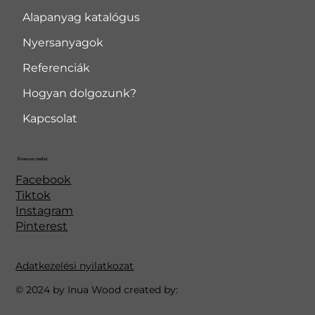
Alapanyag katalógus
Nyersanyagok
Referenciák
Hogyan dolgozunk?
Kapcsolat
Kövessen minket
Facebook
Tiktok
Instagram
Pinterest
Adatkezelési nyilatkozat
© 2024 by Inua Wood created by: