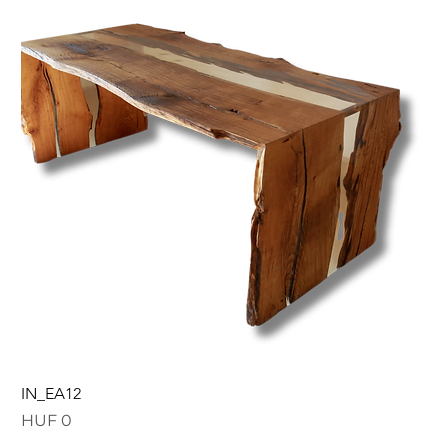
IN_EA12
Price
HUF 0