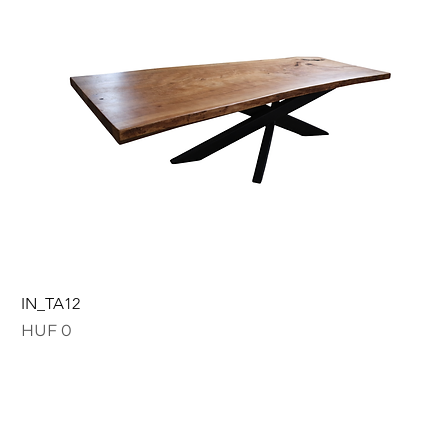
IN_TA12
Price
HUF 0